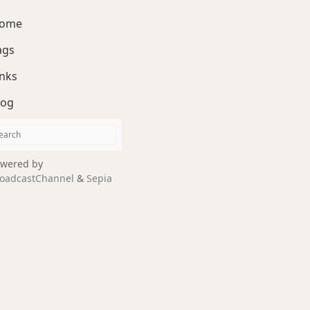
ome
ags
inks
log
wered by
oadcastChannel
&
Sepia