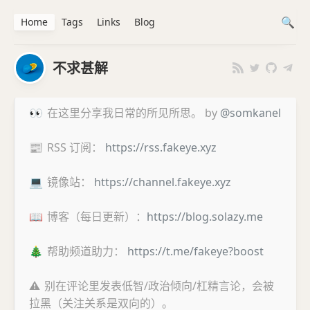
Home
Tags
Links
Blog
不求甚解
👀
在这里分享我日常的所见所思。 by
@somkanel
📰
RSS 订阅：
https://rss.fakeye.xyz
💻
镜像站：
https://channel.fakeye.xyz
📖
博客（每日更新）：
https://blog.solazy.me
🎄
帮助频道助力：
https://t.me/fakeye?boost
⚠️
别在评论里发表低智/政治倾向/杠精言论，会被
拉黑（关注关系是双向的）。