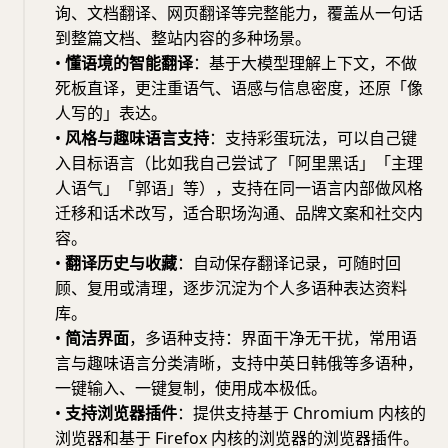
询、文档翻译、网页翻译等完整能力，覆盖从一句话
到整篇文档、整站内容的多种场景。
•
懂语境的智能翻译
：基于大模型理解上下文，不做
死板直译，更注重语气、语感与信息密度，还原「像
人写的」表达。
•
风格与趣味语言支持
：支持彩蛋玩法，可以自己键
入目标语言（比如我自己尝试了「阿里黑话」「主理
人语气」「郭语」等），支持在同一语言内部做风格
迁移和话术改写，适合职场沟通、品牌文案和社交内
容。
•
翻译历史与收藏
：自动保存翻译记录，可随时回
顾、复用或清理，逐步沉淀为个人多语种表达资料
库。
•
简洁界面
，多语种支持：界面干净无干扰，常用语
言与趣味语言分类清晰，支持中英日韩俄等多语种，
一键输入、一键复制，使用成本极低。
•
支持浏览器插件
：提供支持基于 Chromium 内核的
浏览器和基于 Firefox 内核的浏览器的浏览器插件。