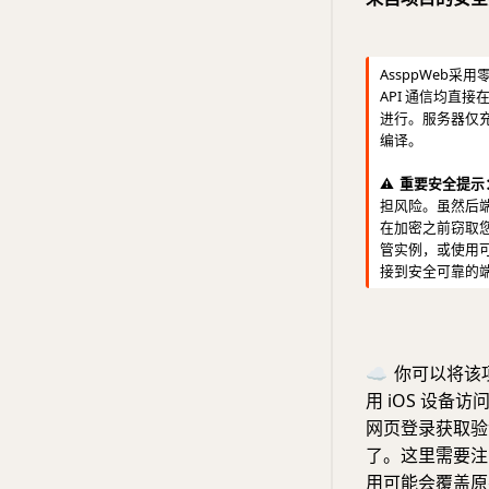
AssppWeb采
API 通信均直接在您的
进行。服务器仅充当
编译。
⚠️
重要安全提示
担风险。虽然后
在加密之前窃取
管实例，或使用可
接到安全可靠的
☁️
你可以将该项目
用 iOS 设备访
网页登录获取验
了。这里需要注
用可能会覆盖原