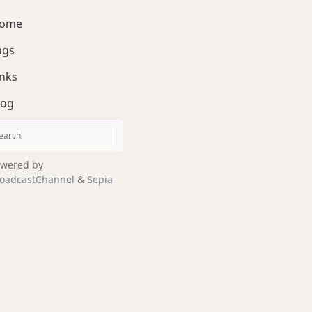
ome
ags
inks
log
wered by
oadcastChannel
&
Sepia