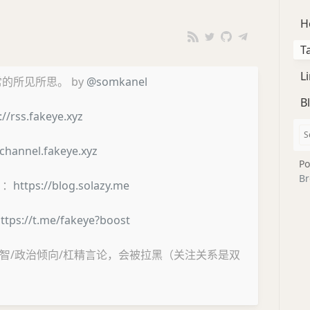
H
T
L
的所见所思。 by
@somkanel
B
://rss.fakeye.xyz
/channel.fakeye.xyz
Po
Br
）：
https://blog.solazy.me
ttps://t.me/fakeye?boost
智/政治倾向/杠精言论，会被拉黑（关注关系是双
。