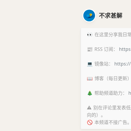
不求甚解
👀
在这里分享我日常
📰
RSS 订阅：
https
💻
镜像站：
https:/
📖
博客（每日更新
🎄
帮助频道助力：
h
⚠️
别在评论里发表低
向的）。
🚫
本频道不接广告