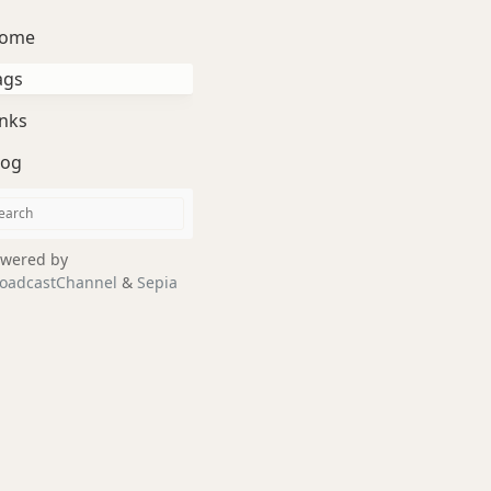
ome
ags
inks
log
wered by
oadcastChannel
&
Sepia