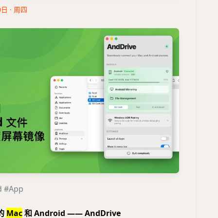
0日 · 周四
d
#App
的
Mac
和 Android —— AndDrive