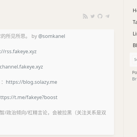
H
T
L
的所见所思。 by
@somkanel
B
://rss.fakeye.xyz
/channel.fakeye.xyz
Po
Br
）：
https://blog.solazy.me
ttps://t.me/fakeye?boost
智/政治倾向/杠精言论，会被拉黑（关注关系是双
。