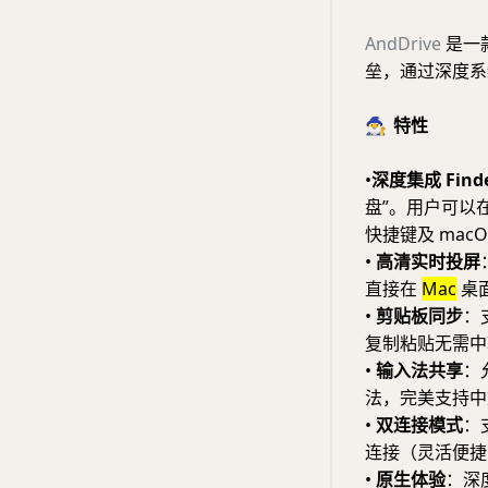
AndDrive
是一款
垒，通过深度系
🧙‍♂️
特性
•
深度集成 Find
盘”。用户可以在
快捷键及 mac
•
高清实时投屏
直接在
Mac
桌面
•
剪贴板同步
：
复制粘贴无需中
•
输入法共享
：允
法，完美支持中文
•
双连接模式
：
连接（灵活便捷
•
原生体验
：深