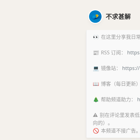
不求甚解
👀
在这里分享我日常
📰
RSS 订阅：
https
💻
镜像站：
https:/
📖
博客（每日更新
🎄
帮助频道助力：
h
⚠️
别在评论里发表低
向的）。
🚫
本频道不接广告