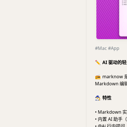
#Mac
#App
✏️
AI 驱动的轻
📻
marknow 
Markdown 
🧙‍♂️
特性
• Markdow
• 内置 AI 助手（支
• @Ai 行内