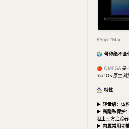
#App
#Mac
🌍
号称绝不会侵
🍎
OMEGA
是一
macOS 原生
🧙‍♂️
特性
▶
轻量级
：体积
▶
高隐私保护
阻止三方追踪器
▶
内置常用功