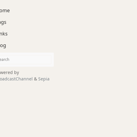
ome
ags
inks
log
wered by
oadcastChannel
&
Sepia