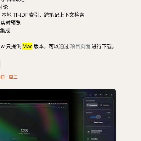
讨论
 — 本地 TF-IDF 索引，跨笔记上下文检索
图表实时预览
具集成
ow 只提供
Mac
版本，可以通过
项目页面
进行下载。
0日 · 周二