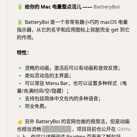
🔋
给你的 Mac 电量整点活儿 ——
BatteryBoi
🔋
BatteryBoi 是一个非常有趣小巧的 macOS 电量
指示器，从它的名字和应用图标上就能完全 get 到它
的作用。
特性：
🔹
流畅的动画，激活后可以有动画和音效反馈；
🔹
类似灵动岛的主界面；
🔹
可以常驻 Menu Bar，也可以设置多种样式（电
量/充满时间/空/隐藏）；
🔹
支持包括简体中文在内的多种语音；
🔹
完全免费。
☝️
另外 BatteryBoi 的官网也做的很简洁，但是动画
也相当流畅
，还很会玩梗
，项目目前也公开在
GitHu
b
上，你可以详细阅读 Readme 页面来了解包括