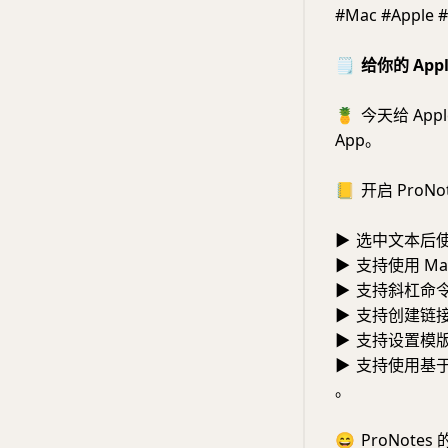
#Mac #Apple 
🗒️
给你的 App
🍍
今天给 Appl
App。
📒
开启 ProNo
▶
选中文本后
▶
支持使用 Ma
▶
支持斜杠命
▶
支持创建链接到
▶
支持设置模
▶
支持使用基于 GP
。
😄
ProNot