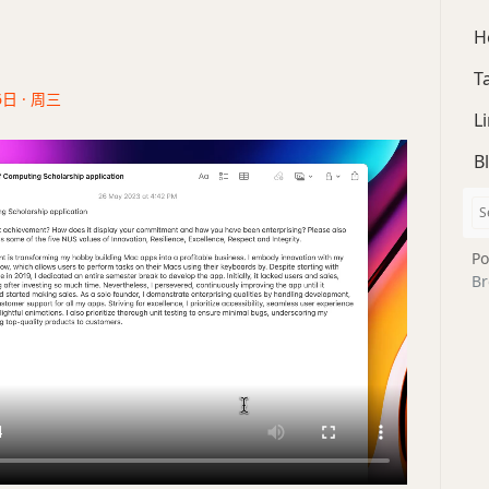
H
T
6日 · 周三
L
B
Po
Br