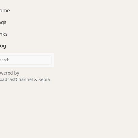
ome
ags
inks
log
wered by
oadcastChannel
&
Sepia