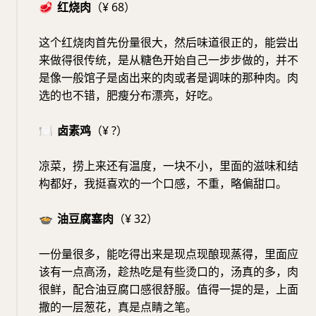
🥩
红烧肉
（¥ 68）
这个红烧肉首先份量很大，然后味道很正的，能尝出
来做得很传统，是从糖色开始自己一步步做的，并不
是像一般馆子是卤出来的肉或者是调味的那种肉。肉
选的也不错，肥瘦分布漂亮，好吃。
🍽️
卤素鸡
（¥ ?）
凉菜，捞上来还有温度，一块不小，里面的滋味和结
构都好，我挺喜欢的一个口感，不重，略偏甜口。
🍲
油豆腐塞肉
（¥ 32）
一份量很多，能吃得出来是现点现酿现蒸得，里面应
该有一点高汤，趁热吃是有些烫口的，汤真的多，肉
很鲜，配合油豆腐口感很舒服。值得一提的是，上面
撒的一层葱花，真是点睛之笔。