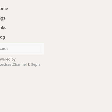
ome
ags
inks
log
wered by
oadcastChannel
&
Sepia