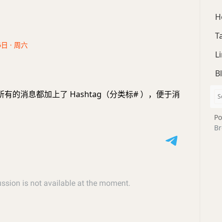
H
T
6日 · 周六
L
B
有的消息都加上了 Hashtag（分类标# ），便于消
Po
Br