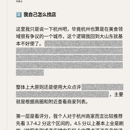
过。
2️⃣
我自己怎么找店
这里我只是说一下杭州吧，毕竟杭州也算是在美食领
域很有争议的一个城市，这个逻辑我回到大山东就基
本不好使了。
（btw，我不认为杭州是美食荒漠，我
认为杭州是有美食的，只不过和广东不太一样的是寻
找美食的门槛和难度有点高，得吃得了苦，会找，才
能找到。这个我可以后面单开一期聊聊所谓的我眼中
的美食荒漠）
整体上大原则还是使用大众点评
（小红书和抖音基本
上网红化了，而且刷多了很有推荐算法干扰）
，主要
就是根据商圈和附近查看商家列表。
第一层是看评分，我个人对于杭州商家而言比较推荐
先看 3.7-4.2 分这个区间的，4.5 分以上基本上全是刷