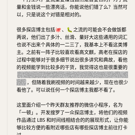
量和金钱说一些漂亮话，你能说他们错了么？当然可
以，只是说这个对错是相对的。
很多探店博主包括
🐙
、
🐛
之流的可能会不会做饭都
两说，他们出了多汁、丝滑、量好大这些通用的词汇
也说不出来个具体的一二三了，我基本上不看这类博
主。之前有一阵子比较喜欢看高文麒，高老在探店的
过程中能够对于很多细节说出很多讲究和典故，看他
的视频能学到比较多的干货，我觉得这也是很重要的
（虽然他的打卡范围不在我生活的区域，但我也喜欢
看）
，但随着我刷视频的时间越来越少，现在也很少
看他了。可以说任何一个探店博主我都不看了。
这里面介绍一个昨天群友推荐的微信小程序，名为
「一顿」。开发搜罗了一众探店博主，将他们的视频
作品通过 LBS 和时间线相结合的的展现形式，让你能
够比较方便的看附近哪些店有哪些探店博主前往打卡