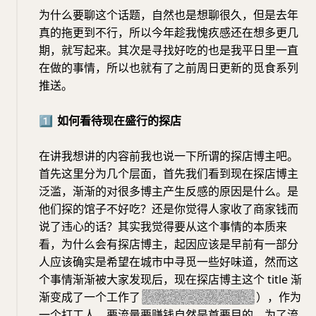
为什么要聊这个话题，自然也是想聊很久，但是去年
真的拖更到不行，所以今年趁我愧疚感还在想多更几
期，就写起来。其次是寻找好吃的也是我平日里一直
在做的事情，所以也就有了之前周日更新的觅食系列
推送。
1️⃣
如何看待现在盛行的探店
在讲我想讲的内容前我也说一下所谓的探店博主吧。
首先这里分为几个层面，首先我们看到现在探店博主
泛滥，渐渐的对很多博主产生反感的原因是什么。是
他们探的馆子不好吃？还是你觉得人家收了商家钱而
说了违心的话？其实我觉得要从这个事情的本质来
看，为什么会有探店博主，起因应该是早前有一部分
人应该确实是希望在城市中寻觅一些好味道，然而这
个事情渐渐被大家发现后，现在探店博主这个 title 渐
渐变成了一个工作了
（无论是兼职还是全职
），作为
一个打工人，要流量要赚钱自然是首要目的，为了流