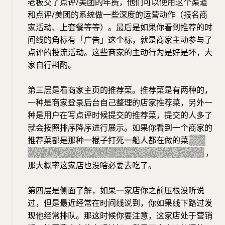
老板交了点评/美团的年费，他们可以使用这个渠道
和点评/美团的系统做一些深度的运营动作（报名商
家活动、上套餐等等）。最后是如果你看到推荐的时
间线的角标有「广告」这个标，就是商家主动参与了
点评的投流活动。这些商家的主动行为是好是坏，大
家自行斟酌。
第三层是看商家主页的推荐菜。推荐菜是有两种的，
一种是商家登录后台自己整理的店家推荐菜，另外一
种是用户在写点评时候提交的推荐菜，提交的人多了
就会按照排序降序进行展示。如果你看到一个商家的
推荐菜都是那种一棍子打死一船人都在做的菜
（例
如：酸菜鱼、烤鱼、糖醋里脊、剁椒鱼头之类的）
，
那大概率这家店也没啥必要去吃了。
第四层是侧面了解，如果一家店你之前压根没听说
过，但是最近经常在时间线说到，你如果线下路过发
现他经常排队。那这时候你要注意，这家店处于营销