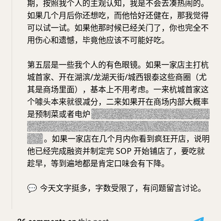
期，按照我个人的主观认知，我是不会去凑热闹的。
如果几个月后你还想吃，而他恰好还健在，那我觉得
可以试一试。如果他那时候已经关门了，你也完全不
用伤心和遗憾，毕竟他应该不可能好吃。
第五层是一些我个人的有色眼镜。如果一家店主打杭
城首家、开在湖滨/龙湖天街/城西银泰这些商圈（尤
其是商场里面），基本上不用考虑。一来杭城首家这
个噱头本来就很减分，二来如果开在商场内部大概率
是预制菜或者电炉
（当然你如果不介意预制菜或者电
炉，我觉得可以尝试哈，这里说得很明白是我个人视
角）
。如果一家店在几个月内你看到疯狂开店，说明
他已经完成融资并制定完 SOP 开始铺店了，要吃就
趁早，等到遍地都是肯定口味会有下降。
💬
今天文字挺多，字数受限了，有问题留言讨论。