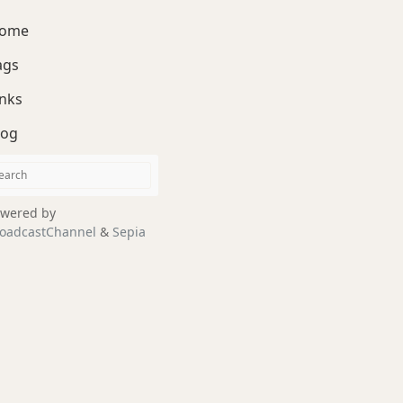
ome
ags
inks
log
wered by
oadcastChannel
&
Sepia