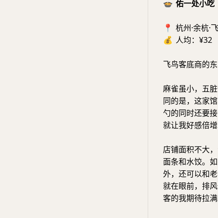
🍲
佑一处小吃
📍
杭州·余杭·飞
💰
人均：¥32
飞鸟客底商的东
麻雀虽小，五脏
同的是，这家馆
勺的同时还要接
就让我好感倍增
店铺面积不大，
面条和水饺。如
外，还可以和老
就在眼前，排风
客的我期待拉满