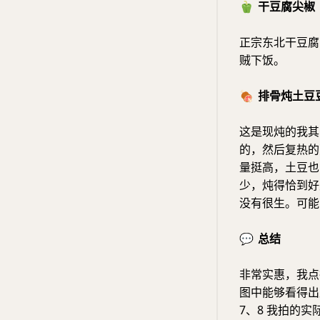
🫑
干豆腐尖椒
正宗东北干豆腐
贼下饭。
🍖
排骨炖土豆
这是现炖的我其
的，然后复热的
量挺高，土豆也
少，炖得恰到好
没有很生。可能
💬
总结
非常实惠，我点
图中能够看得出
7、8 我拍的