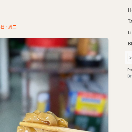
H
T
3日 · 周二
L
B
Po
Br