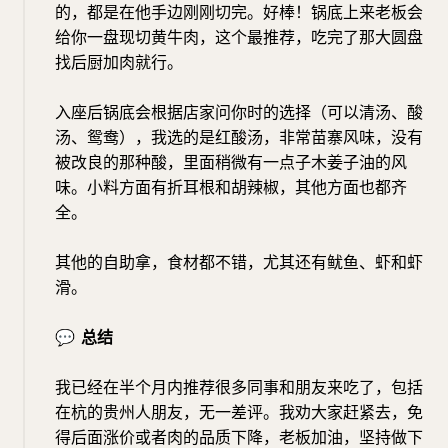
的，都是在他手边刚刚切完。好棒！锅底上来老板会
给你一盘现切黄牛肉，这个最推荐，吃完了那大圆盘
找后厨加肉就行。
入座后锅底会根据店家问你时的选择（可以清汤、酸
汤、鸳鸯），我选的是红酸汤，非常苗寨风味，没有
被改良的那种酸，里面稍微有一点子木姜子油的风
味。小料方面有折耳根和胡辣椒，其他方面也都齐
全。
其他的自助拿，食材都不错，尤其还有鱿鱼、虾和虾
滑。
💬
总结
我已经在半个月内推荐很多同事和朋友来吃了，包括
在杭的贵州人朋友，无一差评。我劝大家赶紧去，免
得后面涨价或者肉的品质下降，老板加油，坚持做下