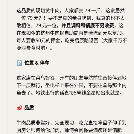
这品质的现切黄牛肉，人家都卖 79 一斤，这家居然
一位 79 元？！要不是真的亲身吃到，我真的也不太
敢相信，79 元一位，
并且调料和锅底不另收费
，这
在现如今的杭州牛肉锅自助简直是清流到无以复加。
每人要收50元的押金，吃完后原路退回（大家千万不
要浪费食材哟）。
🅿️
位置 & 停车
这家店在菜鸟智谷，开车的朋友导航前往直接停到地
下一层就行，坐电梯上来在外围，不要往盒马那个内
道去了。地铁出行的话直接5号线金星站出来就是。
🥩
品质
牛肉品质非常好，完全现切，吃完直接拿盘子伸手到
厨房让师傅给你加肉，师傅会问你要偏瘦还是偏肥