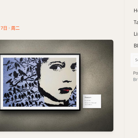
H
T
17日 · 周二
L
B
Po
Br