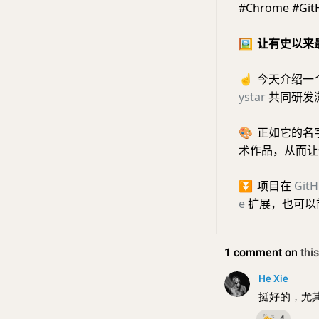
#Chrome #Git
🖼
让有史以来最
☝️
今天介绍一
ystar
共同研发浏
🎨
正如它的名
术作品，从而让
⏬
项目在
Git
e
扩展，也可以