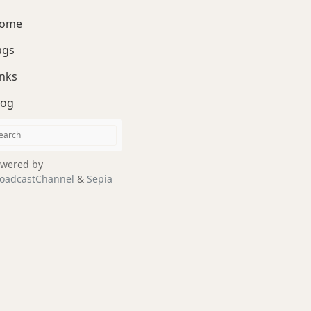
ome
ags
inks
log
wered by
oadcastChannel
&
Sepia