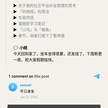
▶
关于我的社交平台好友管理的思考
▶
「的地得」的用法
▶
在家烘焙
▶
蛋糕胚学习笔记
▶
「川乌」与「鲅鱼」
▶
春节，商家们按下了暂停键
💬
小结
今天回到家了，坐车坐得很累，还发烧了。下周断更
一周，祝大家假期愉快。