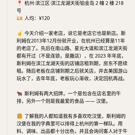
📍
杭州·滨江区·滨江龙湖天街铂金岛 2 幢 2 楼 218
号
💴
人均：¥120
☝️
今天介绍一家老店，说它是老店它也是新店。斯
利姆在2013年12月份就开业，在杭州已经算是11年
的老店了。先后在南山路、星光大道和滨江龙湖天街
都有开过（不是连锁，是搬店），在 2023 年年底，
斯利姆在滨江龙湖天街的店铺店租到期，房东不愿续
租。随后老板在店铺到期之后就关店，并去美国游山
玩水了，去年年底，老板玩心渐收，决定回杭再战。
🐂
斯利姆有两大招牌，一个是包含在店名里的牛
排，另外一个则是我最爱的食品 —— 汉堡。
🍔
了解我的人都知道我有多喜欢吃汉堡，斯利姆的
汉堡在我的字典里可以排得上杭州的第一梯队。用
料、调味、出品都十分出色，并且会询问客人对于牛