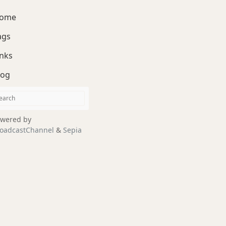
ome
ags
inks
log
wered by
oadcastChannel
&
Sepia