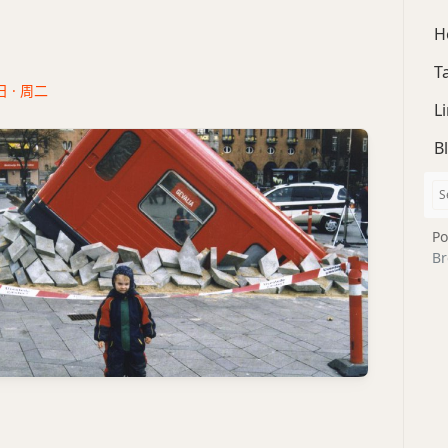
H
T
日 · 周二
L
B
Po
Br