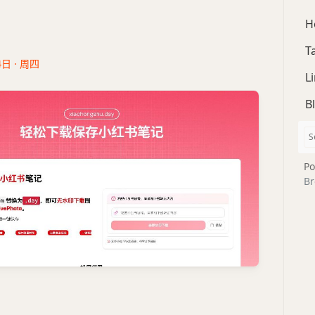
H
T
4日 · 周四
L
B
Po
Br