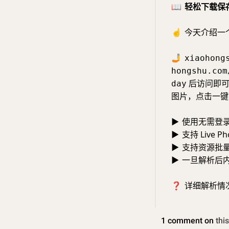
📖
轻松下载保
☝️
今天介绍一
🤳
xiaohong
hongshu.com
后访问即可
day
图片，点击一键
▶
使用无需登
▶
支持 Live P
▶
支持资源批
▶
一旦解析后
❓
详细解析情