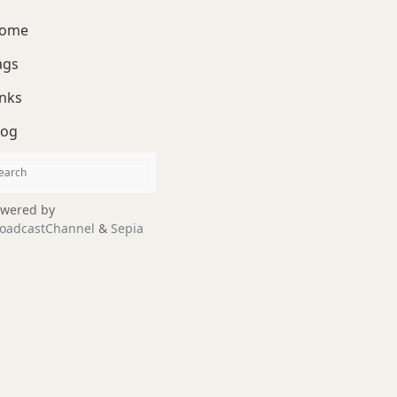
ome
ags
inks
log
wered by
oadcastChannel
&
Sepia