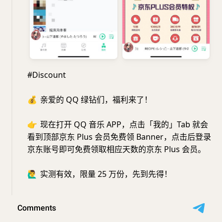
#Discount
💰
亲爱的 QQ 绿钻们，福利来了！
👉
现在打开 QQ 音乐 APP，点击「我的」Tab 就会
看到顶部京东 Plus 会员免费领 Banner，点击后登录
京东账号即可免费领取相应天数的京东 Plus 会员。
🙋‍♂️
实测有效，限量 25 万份，先到先得！