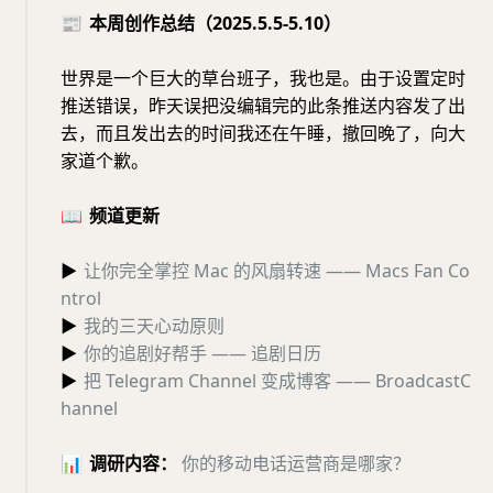
📰
本周创作总结（2025.5.5-5.10）
世界是一个巨大的草台班子，我也是。由于设置定时
推送错误，昨天误把没编辑完的此条推送内容发了出
去，而且发出去的时间我还在午睡，撤回晚了，向大
家道个歉。
📖
频道更新
▶
让你完全掌控 Mac 的风扇转速 —— Macs Fan Co
ntrol
▶
我的三天心动原则
▶
你的追剧好帮手 —— 追剧日历
▶
把 Telegram Channel 变成博客 —— BroadcastC
hannel
📊
调研内容：
你的移动电话运营商是哪家？