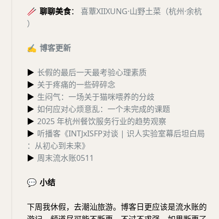
🥢
聊聊美食
：
喜蕈XIIXUNG·山野土菜（杭州·余杭
）
✍️
博客更新
▶
长假的最后一天最考验心理素质
▶
关于疼痛的一些碎碎念
▶
生闷气：一场关于猫咪喂养的分歧
▶
如何应对心烦意乱：一个未完成的课题
▶
2025 年杭州餐饮服务行业的趋势观察
▶
听播客《INTJxISFP对谈 | 识人实验室幕后坦白局
：从初心到未来》
▶
周末流水账0511
💬
小结
下周我休假，去潮汕旅游。博客日更应该是流水账的