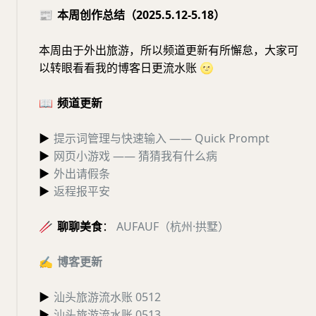
📰
本周创作总结（2025.5.12-5.18）
本周由于外出旅游，所以频道更新有所懈怠，大家可
以转眼看看我的博客日更流水账
🌝
📖
频道更新
▶
提示词管理与快速输入 —— Quick Prompt
▶
网页小游戏 —— 猜猜我有什么病
▶
外出请假条
▶
返程报平安
🥢
聊聊美食
：
AUFAUF（杭州·拱墅）
✍️
博客更新
▶
汕头旅游流水账 0512
▶
汕头旅游流水账 0513