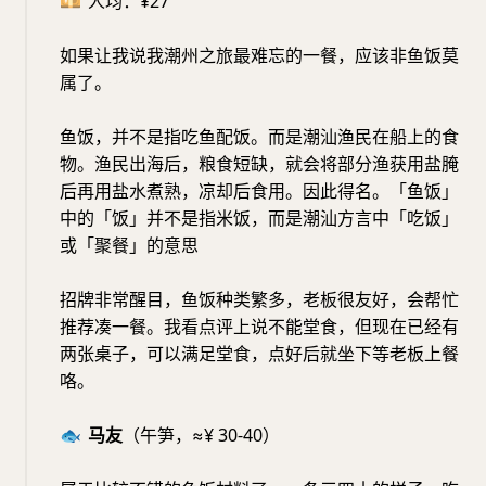
💴
人均：¥27
如果让我说我潮州之旅最难忘的一餐，应该非鱼饭莫
属了。
鱼饭，并不是指吃鱼配饭。而是潮汕渔民在船上的食
物。渔民出海后，粮食短缺，就会将部分渔获用盐腌
后再用盐水煮熟，凉却后食用。因此得名。「鱼饭」
中的「饭」并不是指米饭，而是潮汕方言中「吃饭」
或「聚餐」的意思
招牌非常醒目，鱼饭种类繁多，老板很友好，会帮忙
推荐凑一餐。我看点评上说不能堂食，但现在已经有
两张桌子，可以满足堂食，点好后就坐下等老板上餐
咯。
🐟
马友
（午笋，≈¥ 30-40）