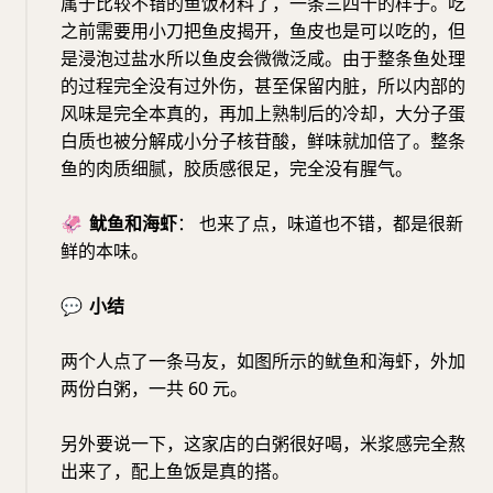
属于比较不错的鱼饭材料了，一条三四十的样子。吃
之前需要用小刀把鱼皮揭开，鱼皮也是可以吃的，但
是浸泡过盐水所以鱼皮会微微泛咸。由于整条鱼处理
的过程完全没有过外伤，甚至保留内脏，所以内部的
风味是完全本真的，再加上熟制后的冷却，大分子蛋
白质也被分解成小分子核苷酸，鲜味就加倍了。整条
鱼的肉质细腻，胶质感很足，完全没有腥气。
🦑
鱿鱼和海虾
： 也来了点，味道也不错，都是很新
鲜的本味。
💬
小结
两个人点了一条马友，如图所示的鱿鱼和海虾，外加
两份白粥，一共 60 元。
另外要说一下，这家店的白粥很好喝，米浆感完全熬
出来了，配上鱼饭是真的搭。