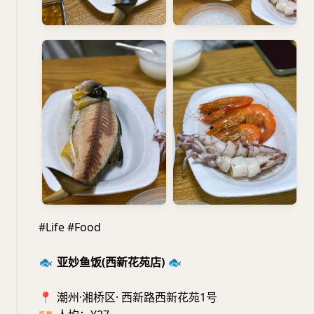
#Life #Food
🐟
亚妙鱼饭(西新花苑店)
🐟
📍
潮州·湘桥区· 西新路西新花苑1号