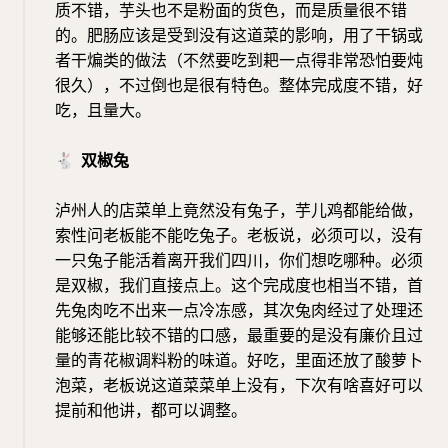
质不错，芋头也不是粉面的货色，而是质量很不错
的。肥肠应该是受到没有这道菜的影响，用了干锅或
者干煸类的做法（不然要吃到耙一点得非常恐怕要炖
很久），不过倒也是很有特色。整体完成度不错，好
吃，且量大。
🐇
双椒兔
泸州人的店菜单上竟然没有兔子，芋儿鸡都能给做，
索性问老板能不能吃兔子。老板说，必须可以，没有
一只兔子能活着离开我们四川，你们想吃哪种。必须
是双椒，我们直接点上。这个完成度也相当不错，首
先兔肉吃不出来一点冷冻感，其次兔肉经过了处理还
能够还能比较不错的口感，最重要的是没有廉价且过
量的青花椒调料粉的味道。好吃，里面还放了酸萝卜
泡菜，老板说这道菜菜单上没有，下次有啥喜好可以
提前和他讲，都可以调整。