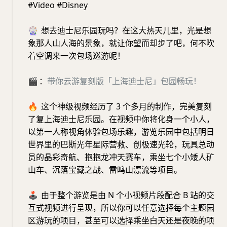
#Video #Disney
🎡
想去迪士尼乐园玩吗？在这大热天儿里，光是想
象那人山人海的景象，就让你望而却步了吧，何不吹
着空调来一次包场巡游呢！
🎬
：
带你云游复刻版「上海迪士尼」包园畅玩！
🔥
这个神级视频经历了 3 个多月的制作，完美复刻
了复上海迪士尼乐园。在视频中你将化身一个小人，
以第一人称视角体验包场乐趣，游览乐园中包括明日
世界里的巴斯光年星际营救、创极速光轮，玩具总动
员的晶彩奇航、抱抱龙冲天赛车，乘坐七个小矮人矿
山车、沉落宝藏之战、雷鸣山漂流等项目。
🕹
由于整个游览是由 N 个小视频片段配合 B 站的交
互式视频进行呈现，所以你可以任意选择每个主题园
区游玩的项目，甚至可以选择乘坐白天还是夜晚的项