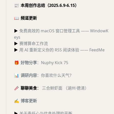
📰
本周创作总结（2025.6.9-6.15）
📖
频道更新
▶
免费高效的 macOS 窗口管理工具 —— WindowK
eys
▶
赛博算命工作流
▶
用 AI 重新定义你的 RSS 阅读体验 —— FeedMe
🎁
好物分享
：
Nuphy Kick 75
📊
调研内容
：你喜欢什么天气？
🥢
聊聊美食
：
三合鲜虾面 （湖州·德清）
✍️
博客更新
▶
关于责任心与信息处理的平衡