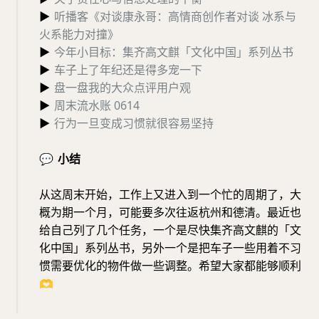
▶
听播客《对谈康永哥：高情商创作者对谈 冰系与
火系能力对撞》
▶
今年小目标：集齐高文麒「文化中国」系列丛书
▶
车子上了年纪还是得多宠一下
▶
盘一盘我的大众点评用户观
▶
周末流水账 0614
▶
行为一旦变成习惯就很容易坚持
💬
小结
从这周末开始，工作上又进入到一个忙的周期了，大
概为期一个月，可能要多次往返杭州和德清。最近也
给自己列了几个任务，一个是尽快集齐高文麒的「文
化中国」系列丛书，另外一个是把车子一些用着不习
惯需要优化的物件做一些调整。希望大家都能够顺利
🫶