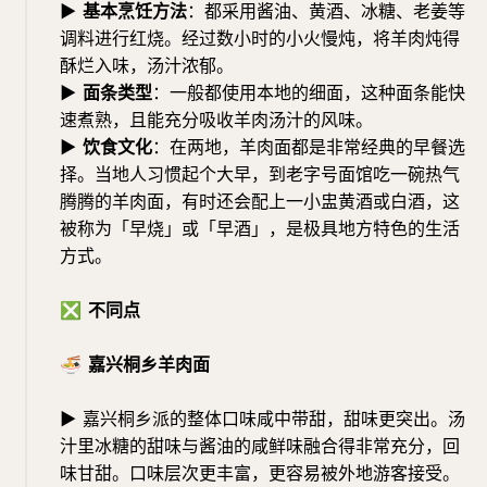
▶
基本烹饪方法
：都采用酱油、黄酒、冰糖、老姜等
调料进行红烧。经过数小时的小火慢炖，将羊肉炖得
酥烂入味，汤汁浓郁。
▶
面条类型
：一般都使用本地的细面，这种面条能快
速煮熟，且能充分吸收羊肉汤汁的风味。
▶
饮食文化
：在两地，羊肉面都是非常经典的早餐选
择。当地人习惯起个大早，到老字号面馆吃一碗热气
腾腾的羊肉面，有时还会配上一小盅黄酒或白酒，这
被称为「早烧」或「早酒」，是极具地方特色的生活
方式。
❎
不同点
🍜
嘉兴桐乡羊肉面
▶
嘉兴桐乡派的整体口味咸中带甜，甜味更突出。汤
汁里冰糖的甜味与酱油的咸鲜味融合得非常充分，回
味甘甜。口味层次更丰富，更容易被外地游客接受。