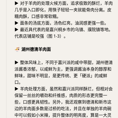
▶
对于羊肉的处理火候方面，追求极致的酥烂，羊肉
几乎是入口即化，用筷子轻轻一夹就能骨肉分离。皮
糯肉酥，口感非常软糯。
▶
面条的汤底方面，汤色红亮，油润感更强一些。
▶
最近具代表的是嘉兴桐乡市的乌镇、濮院镇等地。
代表店铺是咬强（图 1-3）。
🍜
湖州德清羊肉面
▶
整体风味上，不同于嘉兴派的咸中带甜，湖州德清
派酱香浓郁，以咸鲜为主，更强调酱油本身的醇厚和
鲜味，甜味不明显，是更传统、更「硬派」的咸鲜
口。
▶
羊肉处理方面，虽然和嘉兴派同样酥烂，但相对会
保留一丝丝的嚼劲和纤维感，肉质的形态更完整一
些，口感更具韧性。另外，我还观察到德清和新市这
边的羊肉面多数是过桥的吃法，并且在单独的羊肉碗
中可以假如小米辣，提升整体的明亮度，算是一大灵