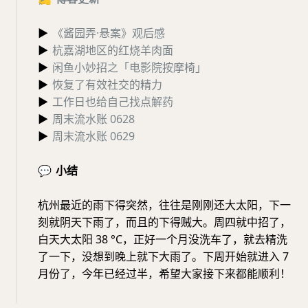
▶
《酱园弄·悬案》观后感
▶
杭嘉湖地区的红烧羊肉面
▶
闲鱼小妙招之「电影院按摩椅」
▶
恢复了有效社交的精力
▶
工作日也给自己找点解药
▶
周末流水账 0628
▶
周末流水账 0629
💬
小结
杭州最近的雨下得突然，往往是刚刚还大太阳，下一
刻就阴天下雨了，而且的下得贼大。周四就中招了，
白天大太阳 38 °C，正好一个月没洗车了，就去精洗
了一下，没想到晚上就下大雨了。下周开始就进入 7
月份了，今年已经过半，希望大家接下来都能顺利！