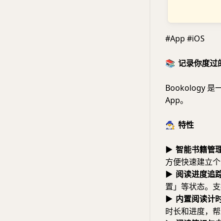
#App #iOS
📚
记录你度过的每
Bookolog
App。
🧙‍♂️
特性
▶
智能书籍管
方便快速建立个
▶
阅读进度追
置」等状态。支
▶
内置阅读计
时长和进度，帮