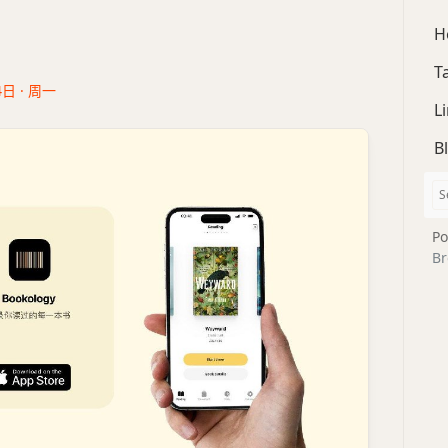
H
T
4日 · 周一
L
B
Po
Br