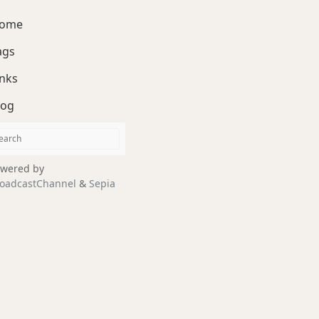
ome
ags
inks
log
wered by
oadcastChannel
&
Sepia