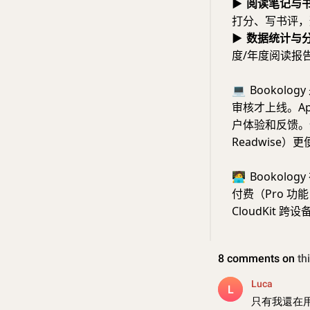
▶
阅读笔记与
打分、写书评，
▶
数据统计与
度/年度阅读报
💻
Bookolog
审核才上线。A
户体验和反馈。
Readwis
🧑‍💻
Bookology
付费（Pro 
CloudKit