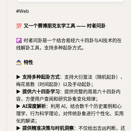
#Web
💯
又一个赛博朋克玄学工具 —— 时者问卦
☯️
时者问卦是一个结合易经六十四卦与AI技术的在
线解卦工具，支持多种起卦方式。
🧙‍♂️
特性
▶
支持多种起卦方式
：支持大衍筮法（随机起卦）、
梅花易数（时间起卦）以及手动起卦；
▶
提供六十四卦学习
：提供完整的周易六十四卦内
容，方便用户查阅和研究卦象变化规律；
▶
AI深度解析
：利用 AI，结合数千个历史案例和心
理学、行为科学理论，对传统卦象进行个性化、实用
化的解读；
▶
提供精准决策与时机洞察
：不仅给出吉凶判断，还