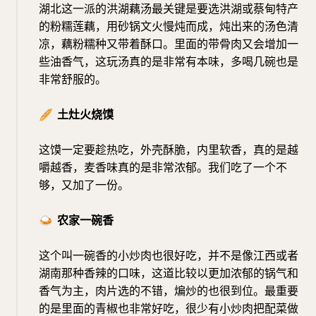
湖北这一派的洪湖藕汤最关键是要选洪湖或蔡甸特产
的粉糯莲藕，用砂锅文火慢炖而成，炖出来的汤色清
凉，藕粉糯种又带着酥口。里面的带骨肉又会增加一
些油香气，这玩汤真的是非常有本味，多喝几碗也是
非常舒服的。
🥖
土灶火烧馍
这馍一定要趁热吃，外壳酥脆，内里软香，真的是越
嚼越香，麦香味真的是非常浓郁。我们吃了一个不
够，又加了一份。
🍛
农家一碗香
这个叫一碗香的小炒肉也很好吃，并不是像江西或者
湖南那种香辣的口味，这道比较以更加浓郁的锅气和
香气为主，肉片选的不错，煸炒的也很到位。最重要
的是里面的青椒也非常好吃，很少有小炒肉把配菜做