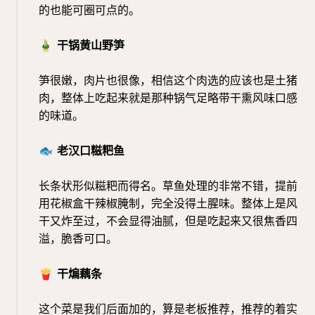
的也能可圈可点的。
🎍
干锅黄山野笋
笋很嫩，肉片也很像，相信这个肉选的应该也是土猪
肉，整体上吃起来就是那种锅气足略带干熏风味口感
的味道。
🐟
老汉口糍粑鱼
长条状形似糍粑而得名。草鱼处理的非常不错，提前
用花椒盒干辣椒腌制，完全没得土腥味。整体上是风
干又炸至过，不会显得油腻，但是吃起来又很焦香四
溢，脆香可口。
🍟
干煸藕条
这个菜是我们后面加的，算是老板推荐，推荐的着实