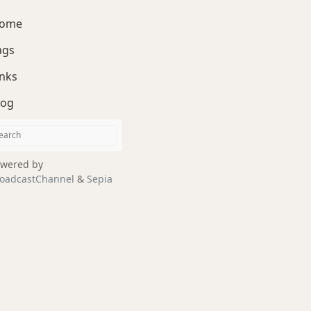
ome
ags
inks
log
wered by
oadcastChannel
&
Sepia