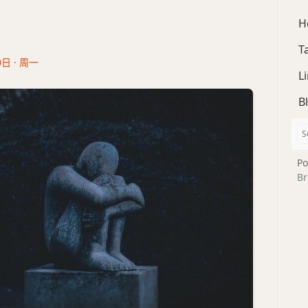
H
T
0日 · 周一
L
B
Po
Br