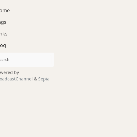
ome
ags
inks
log
wered by
oadcastChannel
&
Sepia