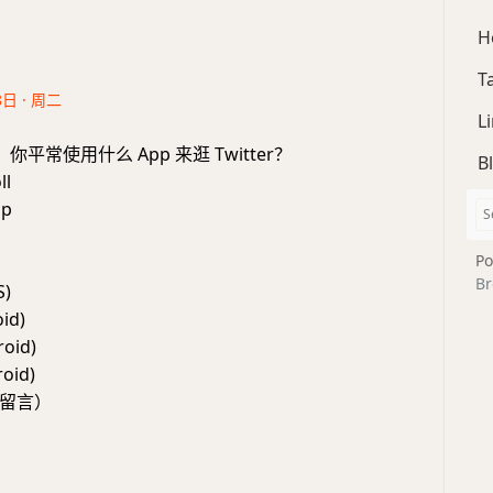
H
T
8日 · 周二
L
平常使用什么 App 来逛 Twitter？
B
ll
pp
Po
Br
S)
id)
roid)
oid)
留言）