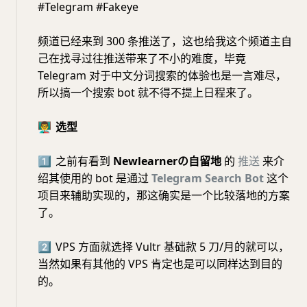
#Telegram #Fakeye
频道已经来到 300 条推送了，这也给我这个频道主自
己在找寻过往推送带来了不小的难度，毕竟
Telegram 对于中文分词搜索的体验也是一言难尽，
所以搞一个搜索 bot 就不得不提上日程来了。
👨‍🏫
选型
1⃣️
之前有看到
Newlearnerの自留地
的
推送
来介
绍其使用的 bot 是通过
Telegram Search Bot
这个
项目来辅助实现的，那这确实是一个比较落地的方案
了。
2⃣️
VPS 方面就选择 Vultr 基础款 5 刀/月的就可以，
当然如果有其他的 VPS 肯定也是可以同样达到目的
的。