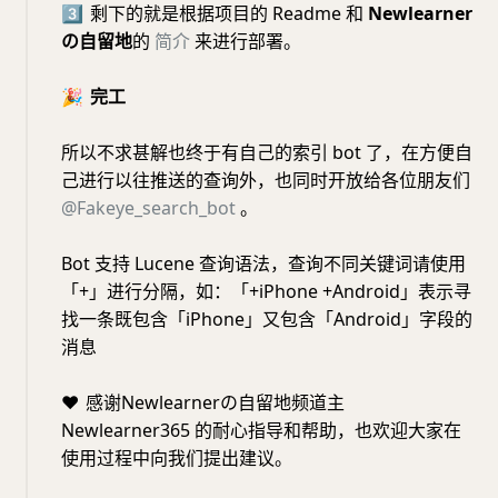
3⃣️
剩下的就是根据项目的 Readme 和
Newlearner
の自留地
的
简介
来进行部署。
🎉
完工
所以不求甚解也终于有自己的索引 bot 了，在方便自
己进行以往推送的查询外，也同时开放给各位朋友们
@Fakeye_search_bot
。
Bot 支持 Lucene 查询语法，查询不同关键词请使用
「+」进行分隔，如：「+iPhone +Android」表示寻
找一条既包含「iPhone」又包含「Android」字段的
消息
❤️
感谢Newlearnerの自留地频道主
Newlearner365 的耐心指导和帮助，也欢迎大家在
使用过程中向我们提出建议。