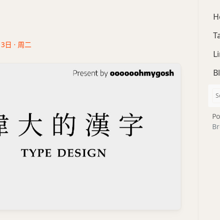
H
T
13日 · 周二
L
B
Po
Br