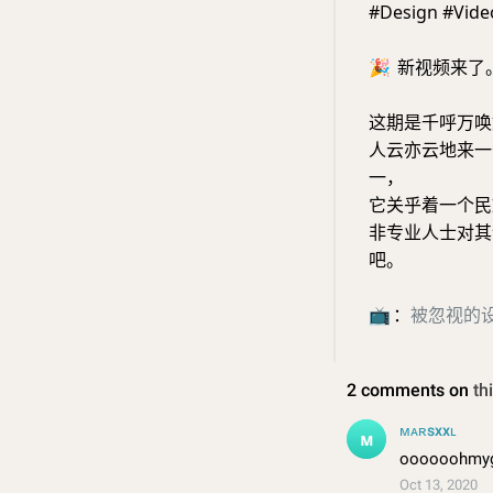
#Design #Vide
🎉
新视频来了
这期是千呼万唤
人云亦云地来一
一，
它关乎着一个民
非专业人士对其
吧。
📺
：
被忽视的