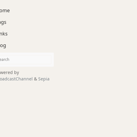
ome
ags
inks
log
wered by
oadcastChannel
&
Sepia