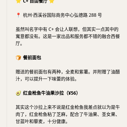
⭐️
C+ 自由餐厅
⭐️
📍
杭州·西溪谷国际商务中心弘德路 288 号
虽然叫名字中有 C+ 会让人联想，但其实一点其中的
寓意都没有。这是一家出品和服务都不错的融合西餐
厅。
🍞
餐前面包
赠送的餐前面包有两种，全麦和紫薯。并附赠了油醋
汁，可以提升一下味蕾的体验。
🥑
红金枪鱼牛油果沙拉（¥56）
其实这个沙拉上来不说是红金枪鱼我差点就以为是牛
肉了，红金枪鱼粘了芝麻，配合了牛油果、圣女果、
甘蓝叶和藜麦，十分健康。