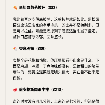
🍕
黑松露菌菇披萨（¥82）
我比较喜欢吃薄底披萨，这款披萨就是如此。黑松露
菌菇应该是店家的拿手浇头，芝士并不是特别多，但
是可以拉丝。可能是考虑到了薄底适当削减了量吧。
整体口感醇厚浓郁，回味悠长。
🐔
香麻鸡翅（¥39）
卖相全是花椒和辣椒，你压根都看不出来是什么。下
面是鸡翅，鸡翅一丁点辣味都没有，是偏甜口的略带
麻味的，感觉这道菜就是噱头偏大，实在看不出来是
西餐。
🥩
煎安格斯肉眼牛排（¥218）
点的时候没有问几分熟，上来的是七分熟，但还是很