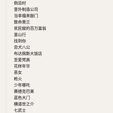
倒忌时
意外制造公司
当幸福来敲门
致命黑兰
贫民窟的百万富翁
釜山行
找到你
忠犬八公
布达佩斯大饭店
至爱梵高
花样年华
恶女
枪火
少年哪吒
赛德克巴莱
蓝色大门
横道世之介
七武士