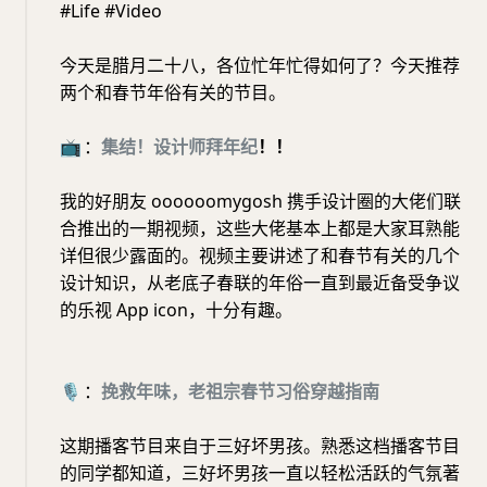
#Life #Video
今天是腊月二十八，各位忙年忙得如何了？今天推荐
两个和春节年俗有关的节目。
📺
：
集结！设计师拜年纪
！！
我的好朋友 oooooomygosh 携手设计圈的大佬们联
合推出的一期视频，这些大佬基本上都是大家耳熟能
详但很少露面的。视频主要讲述了和春节有关的几个
设计知识，从老底子春联的年俗一直到最近备受争议
的乐视 App icon，十分有趣。
🎙️
：
挽救年味，老祖宗春节习俗穿越指南
这期播客节目来自于三好坏男孩。熟悉这档播客节目
的同学都知道，三好坏男孩一直以轻松活跃的气氛著