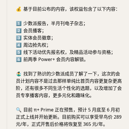
💰
基于目前公布的内容，该权益包含了以下内容：
1⃣️
少数派报告，半月刊电子杂志；
2⃣️
会员播客；
3⃣️
实体会员徽章；
4⃣️
周边抢先权；
5⃣️
线下活动优先报名权，及精品活动参与资格；
6⃣️
前两季 Power+ 会员内容解锁。
🤹‍♂️
找到了熟识的少数派成员了解了一下，这次的会
员计划内容不是过去那样单纯比首页内容更复杂更高
阶，还有很多不同生活个性化的选题，以及增加了会
员专享播客内容，更多元化和趣味化。
🔍
目前 π+ Prime 正在预售，预计 5 月底至 6 月初
正式上线并开始更新。目前购买可以享受早鸟价 289
元/年，正式开售后价格将恢复至 365 元/年。