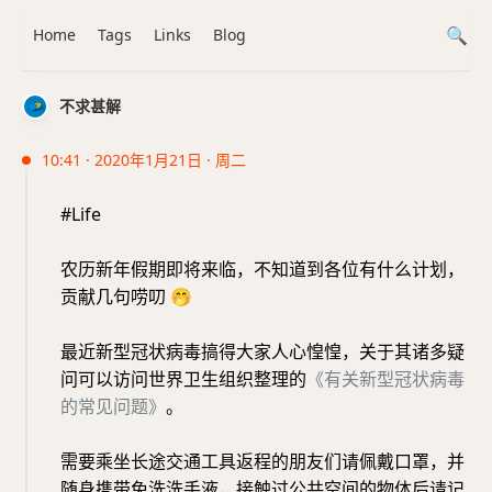
Home
Tags
Links
Blog
不求甚解
10:41 · 2020年1月21日 · 周二
#Life
农历新年假期即将来临，不知道到各位有什么计划，
贡献几句唠叨
🤭
最近新型冠状病毒搞得大家人心惶惶，关于其诸多疑
问可以访问世界卫生组织整理的
《
有关新型冠状病毒
的常见问题
》
。
需要乘坐长途交通工具返程的朋友们请佩戴口罩，并
随身携带免洗洗手液，接触过公共空间的物体后请记