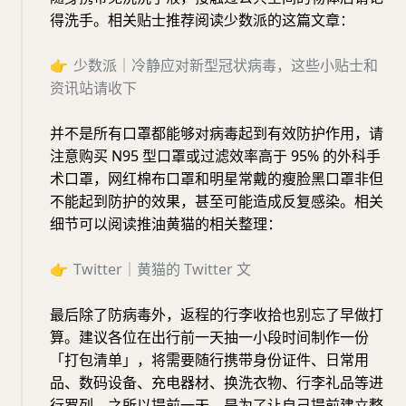
得洗手。相关贴士推荐阅读少数派的这篇文章：
👉
少数派｜
冷静应对新型冠状病毒，这些小贴士和
资讯站请收下
并不是所有口罩都能够对病毒起到有效防护作用，请
注意购买 N95 型口罩或过滤效率高于 95% 的外科手
术口罩，网红棉布口罩和明星常戴的瘦脸黑口罩非但
不能起到防护的效果，甚至可能造成反复感染。相关
细节可以阅读推油黄猫的相关整理：
👉
Twitter
｜黄猫的
Twitter
文
最后除了防病毒外，返程的行李收拾也别忘了早做打
算。建议各位在出行前一天抽一小段时间制作一份
「打包清单」，将需要随行携带身份证件、日常用
品、数码设备、充电器材、换洗衣物、行李礼品等进
行罗列。之所以提前一天，是为了让自己提前建立整