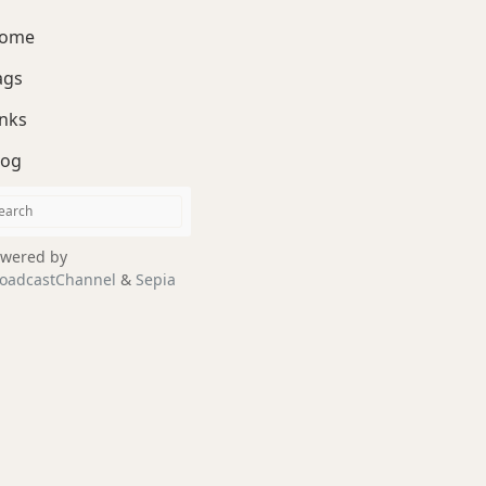
ome
ags
inks
log
wered by
oadcastChannel
&
Sepia