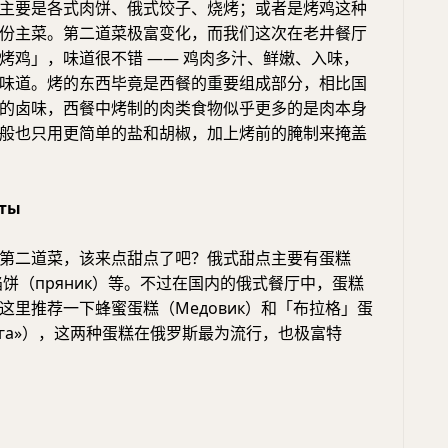
主要是各式肉饼、俄式饺子、烧烤；或者是烤鸡这种
份主菜。第二道菜极富变化，而我们这次在老井餐厅
烤鸡」，味道很不错 —— 鸡肉多汁、鲜嫩、入味，
味道。烤的东西毕竟是西餐的重要组成部分，相比国
的卤味，西餐中烤制的肉类食物似乎更多的是肉本身
般也只用更简单的盐和胡椒，加上烤前的腌制来掩盖
ты
第二道菜，该来点甜点了吧？俄式甜点主要有蛋糕
馅饼（пряник）等。不过在国内的俄式餐厅中，蛋糕
这里推荐一下蜂蜜蛋糕（Медовик）和「布拉格」蛋
Прага»），这两种蛋糕在俄罗斯最为流行，也极富特