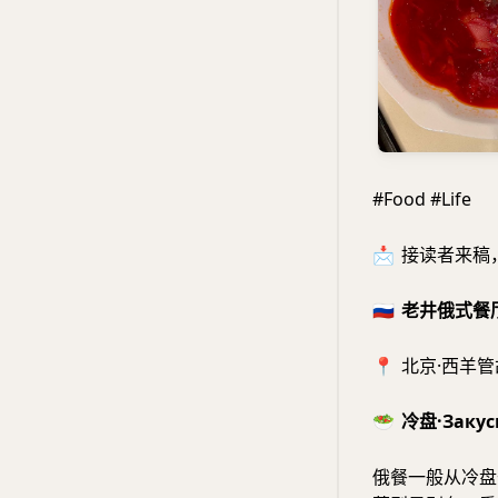
#Food #Life
📩
接读者来稿
🇷🇺
老井俄式餐
📍
北京·西羊管胡
🥗
冷盘·Закус
俄餐一般从冷盘