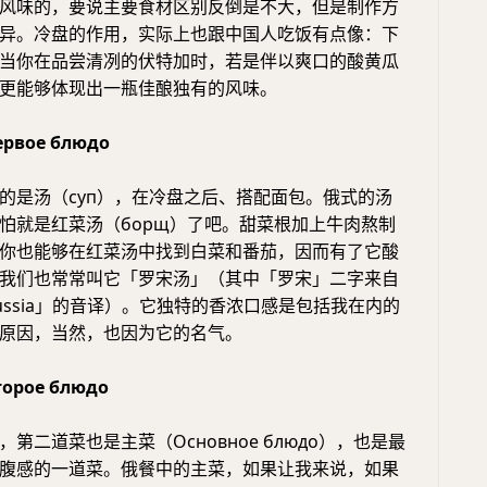
风味的，要说主要食材区别反倒是不大，但是制作方
异。冷盘的作用，实际上也跟中国人吃饭有点像：下
当你在品尝清冽的伏特加时，若是伴以爽口的酸黄瓜
更能够体现出一瓶佳酿独有的风味。
рвое блюдо
的是汤（суп），在冷盘之后、搭配面包。俄式的汤
怕就是红菜汤（борщ）了吧。甜菜根加上牛肉熬制
你也能够在红菜汤中找到白菜和番茄，因而有了它酸
我们也常常叫它「罗宋汤」（其中「罗宋」二字来自
ussia」的音译）。它独特的香浓口感是包括我在内的
原因，当然，也因为它的名气。
орое блюдо
第二道菜也是主菜（Основное блюдо），也是最
腹感的一道菜。俄餐中的主菜，如果让我来说，如果