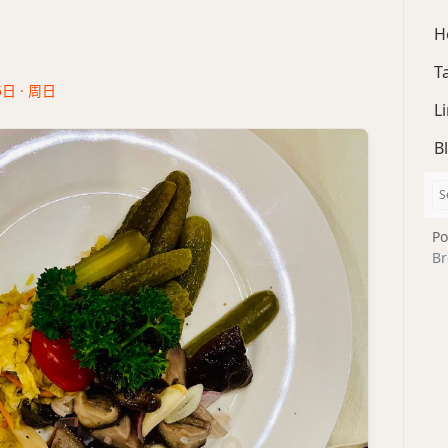
H
T
5日 · 周日
L
B
Po
Br