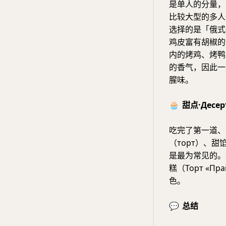
是单人的分量，
比较大型的多人
选择的是「俄式
鸡皮富有胡椒的
内的烤鸡、烤鸭
的香气，因此一
腥味。
🧁
甜点·Десер
吃完了第一道、
（торт）、甜
是最为常见的。
糕（Торт «
色。
💬
总结