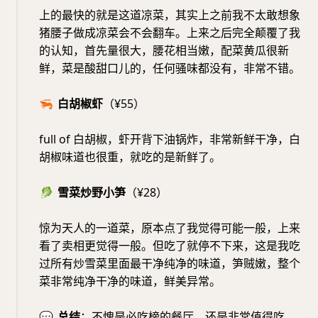
上的最快的就是这道凉菜，其实上之前我不太敢想象
猪腰子做成凉菜会不会翻车。上来之后完全颠覆了我
的认知，首先量很大，腰花相当嫩，配菜黄瓜很新
鲜，菜是酸甜口儿的，任何骚味都没有，非常不错。
🦐
白胡椒虾
（¥55）
full of 白胡椒，虾开背下油锅炸，非常新鲜干净，白
胡椒味道也很重，就吃的是新鲜了。
🥬
雪菜炒野小笋
（¥28）
惊为天人的一道菜，原本点了我觉得可能一般，上来
看了卖相更觉得一般。但吃了就停不下来，这是我吃
过所有炒雪菜里面最干净纯净的味道，笋贼嫩，整个
菜非常纯净干净的味道，鲜美异常。
💬
总结
：不愧是必吃榜的餐厅，还是非常值得吃，