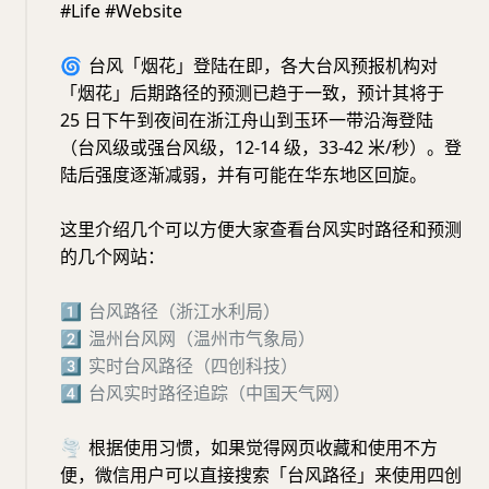
#Life #Website
🌀
台风「烟花」登陆在即，各大台风预报机构对
「烟花」后期路径的预测已趋于一致，预计其将于
25 日下午到夜间在浙江舟山到玉环一带沿海登陆
（台风级或强台风级，12-14 级，33-42 米/秒）。登
陆后强度逐渐减弱，并有可能在华东地区回旋。
这里介绍几个可以方便大家查看台风实时路径和预测
的几个网站：
1⃣️
台风路径（浙江水利局
）
2⃣️
温州台风网（温州市气象局
）
3⃣️
实时台风路径（四创科技
）
4⃣️
台风实时路径追踪（中国天气网
）
🌪️
根据使用习惯，如果觉得网页收藏和使用不方
便，微信用户可以直接搜索「台风路径」来使用四创