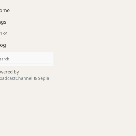
ome
ags
inks
log
wered by
oadcastChannel
&
Sepia