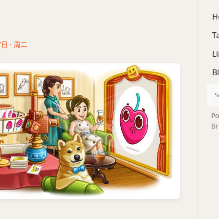
H
T
7日 · 周二
L
B
Po
Br