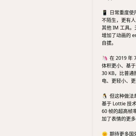
📱
日常重度使用 T
不陌生，更有人是因
其他 IM 工具。
增加了动画的 em
自拔。
🦄
在 2019 
体积更小、基于 L
30 KB，比普
电、更轻小、更
🐧
但这种做法
基于 Lottie 
60 帧的超高帧率
加了表情的更多
🌞
期待更多国