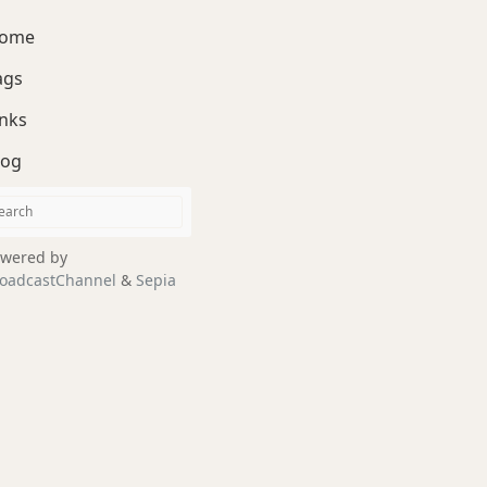
ome
ags
inks
log
wered by
oadcastChannel
&
Sepia