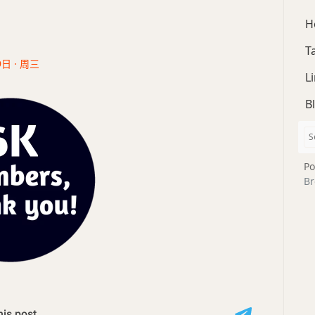
H
T
9日 · 周三
L
B
Po
Br