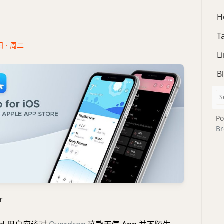
H
T
日 · 周二
L
B
Po
Br
r