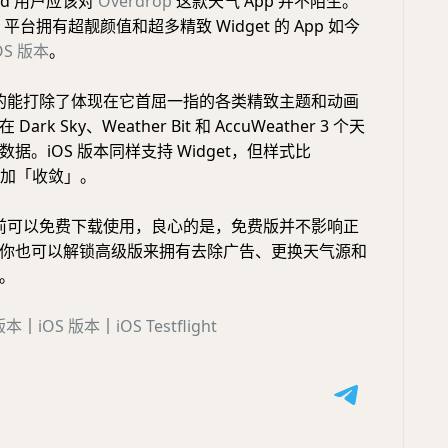
oid 用户应该对
Overdrop
这款天气 App 并不陌生。
id 平台拥有超靓颜值和超多精致 Widget 的 App 如今
OS
版本
。
op 的能打除了体现在它首屈一指的各类精致主题和动画
rk Sky、Weather Bit 和 AccuWeather 3 个天
据。iOS 版本同样支持 Widget，但样式比
本更加「收敛」。
目前可以免费下载使用，良心的是，免费版并不影响正
你也可以解锁高级版来拥有去除广告、更换天气源和
。
版本
｜
iOS
版本
｜
iOS Testflight