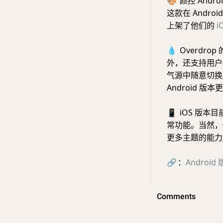
🎨
颜控 Andr
这款在 Andro
上架了他们的
i
💧
Overdr
外，还支持用户在 Da
气源中随意切换数
Android 版
📱
iOS 版本
常功能。当然，
更多主题的能力
🔗
：
Android