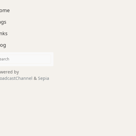
ome
ags
inks
log
wered by
oadcastChannel
&
Sepia