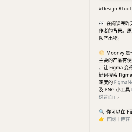
#Design #Too
👀
在阅读完昨
作者的背景。原
队产出物。
🌕
Moonvy
主要的产品有便
、让 Figma
键词搜索 Figm
速度的
FigmaN
及 PNG 小工具
球背面」
。
🔍
你可以在下
👉
官网
｜
博客