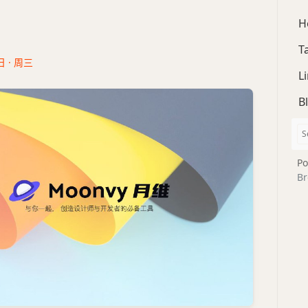
H
T
日 · 周三
L
B
Po
Br