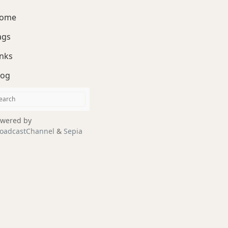
ome
ags
inks
log
wered by
oadcastChannel
&
Sepia