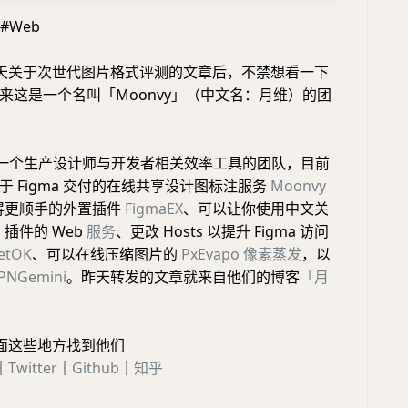
l #Web
天关于次世代图片格式评测的文章后，不禁想看一下
来这是一个名叫「Moonvy」（中文名：月维）的团
 是一个生产设计师与开发者相关效率工具的团队，目前
于 Figma 交付的在线共享设计图标注服务
Moonvy
 变得更顺手的外置插件
FigmaEX
、可以让你使用中文关
a 插件的 Web
服务
、更改 Hosts 以提升 Figma 访问
etOK
、可以在线压缩图片的
PxEvapo
像素蒸发
，以
PNGemini
。昨天转发的文章就来自他们的博客
「月
面这些地方找到他们
｜
Twitter
｜
Github
｜
知乎