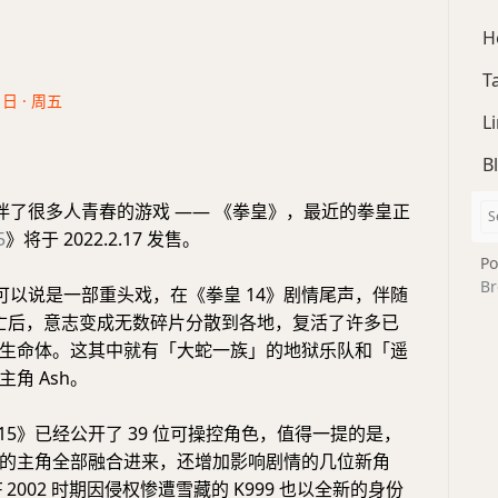
H
T
1日 · 周五
L
B
伴了很多人青春的游戏 —— 《拳皇》，最近的拳皇正
5
》将于 2022.2.17 发售。
Po
Br
可以说是一部重头戏，在《拳皇 14》剧情尾声，伴随
斯死亡后，意志变成无数碎片分散到各地，复活了许多已
生命体。这其中就有「大蛇一族」的地狱乐队和「遥
角 Ash。
15》已经公开了 39 位可操控角色，值得一提的是，
的主角全部融合进来，还增加影响剧情的几位新角
 2002 时期因侵权惨遭雪藏的 K999 也以全新的身份