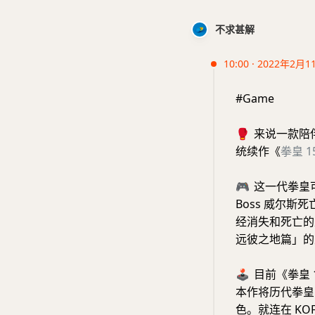
不求甚解
10:00 · 2022年2月1
#Game
🥊
来说一款陪
统续作《
拳皇
1
🎮
这一代拳皇
Boss 威尔
经消失和死亡的
远彼之地篇」的主
🕹️
目前《拳皇 
本作将历代拳皇
色。就连在 KOF