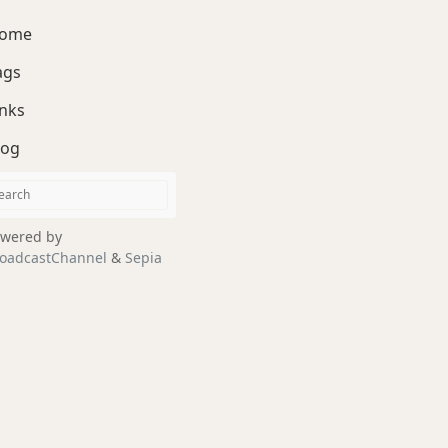
ome
ags
inks
log
wered by
oadcastChannel
&
Sepia