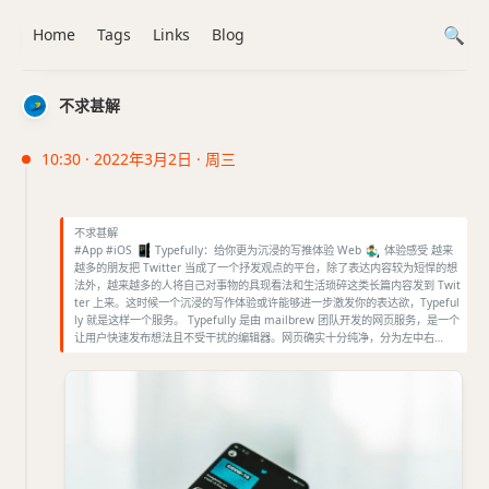
Home
Tags
Links
Blog
不求甚解
10:30 · 2022年3月2日 · 周三
不求甚解
#App #iOS
📱
Typefully：给你更为沉浸的写推体验 Web
🤹‍♂️
体验感受 越来
越多的朋友把 Twitter 当成了一个抒发观点的平台，除了表达内容较为短悍的想
法外，越来越多的人将自己对事物的具现看法和生活琐碎这类长篇内容发到 Twit
ter 上来。这时候一个沉浸的写作体验或许能够进一步激发你的表达欲，Typeful
ly 就是这样一个服务。 Typefully 是由 mailbrew 团队开发的网页服务，是一个
让用户快速发布想法且不受干扰的编辑器。网页确实十分纯净，分为左中右…