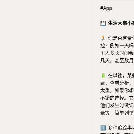
#App
💾
生活大事小
🏃
你是否有量
控？例如一天喝
里人多长时间会
几天，甚至数月
🔋
在以往，某些
录，查看分析，
太重。如果你想
不错的选择。它
他们发生时做记
录等，简单列举
1⃣️
多种追踪事