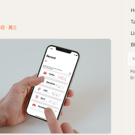
H
T
3日 · 周三
L
B
Po
Br