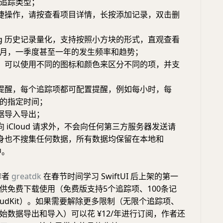
追踪类型；
捷操作，请按查看项目详情，长按添加记录，双击删
 Log 历史记录量化，支持按照小方块的形式，直观查看
月，一季度甚至一年的发生频率和趋势；
，可以使用不同的图标和颜色来区分不同的项，并支
提醒，每个追踪项都可配置提醒，例如每小时，每
的指定时间；
据导入导出；
 iCloud 请求外，不会向任何第三方服务器发送请
d 本身也不搜集任何数据，所有数据均保留在本地和
中。
是作者
greatdk
在春节时间学习 SwiftUI 后上架的第一
p，提供免费下载使用（免费版支持5个追踪项、100条记
loudKit）。如果需要解除更多限制（无限个追踪项、
始数据导出和导入）可以花 ¥12/年进行订阅，作者还