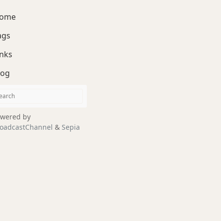
ome
ags
inks
log
wered by
oadcastChannel
&
Sepia