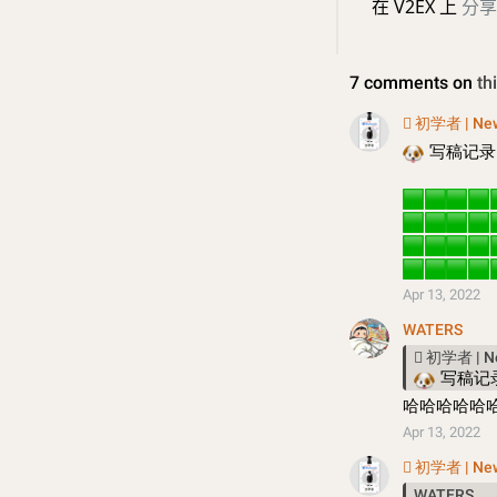
在 V2EX 上
分享