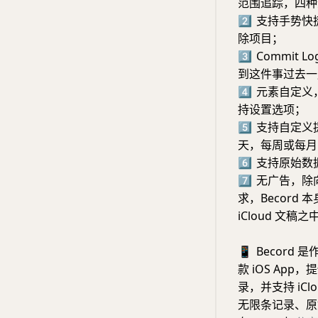
范围追踪，四种
2⃣️
支持手势快
除项目；
3⃣️
Commit
到这件事过去一
4⃣️
元素自定义
持设置选项；
5⃣️
支持自定义
天，每周或每月
6⃣️
支持原始数
7⃣️
无广告，除向
求，Becor
iCloud 文稿之
📱
Becord 
款 iOS Ap
录，并支持 iC
无限条记录、原