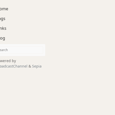
ome
ags
inks
log
wered by
oadcastChannel
&
Sepia