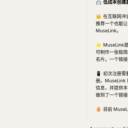
📇
低成本创建
👑
在互联网冲
推荐一个也能让
MuseLink。
⭐️
MuseLi
可制作一张极简
名片。一个链接
📱
初次注册需
册。MuseLi
信息，并提供丰
做到了一个链接
🥚
目前 Mus