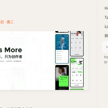
H
T
6日 · 周二
L
B
Po
Br