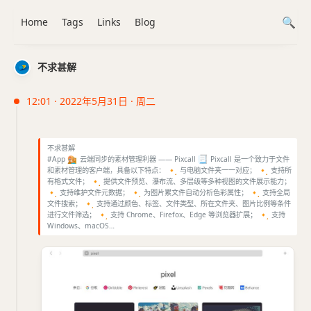
Home
Tags
Links
Blog
不求甚解
12:01 · 2022年5月31日 · 周二
不求甚解
#App
🎨
云端同步的素材管理利器 —— Pixcall
📃
Pixcall 是一个致力于文件
和素材管理的客户端，具备以下特点：
🔸
与电脑文件夹一一对应；
🔸
支持所
有格式文件；
🔸
提供文件预览、瀑布流、多层级等多种视图的文件展示能力；
🔸
支持维护文件元数据；
🔸
为图片累文件自动分析色彩属性；
🔸
支持全局
文件搜索；
🔸
支持通过颜色、标签、文件类型、所在文件夹、图片比例等条件
进行文件筛选；
🔸
支持 Chrome、Firefox、Edge 等浏览器扩展；
🔸
支持
Windows、macOS…